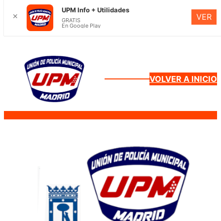
UPM Info + Utilidades
✕
VER
GRATIS
En Google Play
Saltar
al
contenido
VOLVER A INICIO