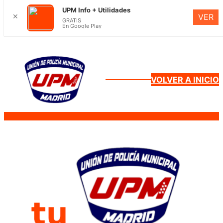
UPM Info + Utilidades
✕
VER
GRATIS
En Google Play
Saltar
al
contenido
VOLVER A INICIO