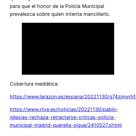
para que el honor de la Policía Municipal
prevalezca sobre quien intenta mancillarlo.
Cobertura mediática:
https://www.larazon.es/espana/20221130/g74zjmyrh
https://www.rtve.es/noticias/20221130/pablo-
iglesias-rechaza-retractarse-criticas-policia-
municipal-madrid-querella-sigue/2410527.shtml