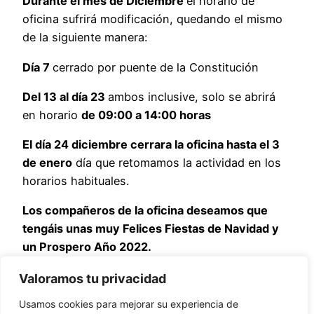
Durante el mes de Diciembre
el horario de
oficina sufrirá modificación, quedando el mismo
de la siguiente manera:
Día 7
cerrado por puente de la Constitución
Del 13 al día 23
ambos inclusive, solo se abrirá
en horario
de 09:00 a 14:00 horas
El día 24 diciembre cerrara la oficina hasta el 3
de enero
día que retomamos la actividad en los
horarios habituales.
Los compañeros de la oficina deseamos que
tengáis unas muy Felices Fiestas de Navidad y
un Prospero Año 2022.
DESCARGAR CARTEL
Valoramos tu privacidad
Usamos cookies para mejorar su experiencia de
Comparte