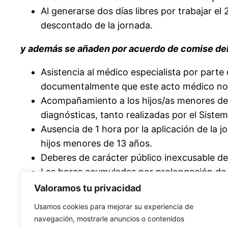
Al generarse dos días libres por trabajar el
descontado de la jornada.
y además se añaden por acuerdo de comise del
Asistencia al médico especialista por parte 
documentalmente que este acto médico no ha
Acompañamiento a los hijos/as menores de e
diagnósticas, tanto realizadas por el Sist
Ausencia de 1 hora por la aplicación de la j
hijos menores de 13 años.
Deberes de carácter público inexcusable deri
Las horas acumuladas por prolongación de jor
lo que, usadas por
jornadas completas
o
au
Valoramos tu privacidad
Usamos cookies para mejorar su experiencia de
guia-dpo-acuerdo-pmm-2022-2025
Descarga
navegación, mostrarle anuncios o contenidos