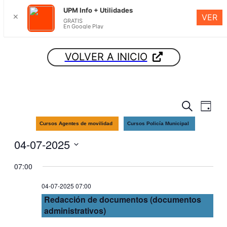
UPM Info + Utilidades
✕
VER
GRATIS
En Google Play
VOLVER A INICIO
Nave
Na
Buscar
Día
Cursos Agentes de movilidad
Cursos Policía Municipal
de
de
04-07-2025
búsq
vi
Seleccionar
07:00
fecha.
y
de
04-07-2025 07:00
Redacción de documentos (documentos
vista
Ev
administrativos)