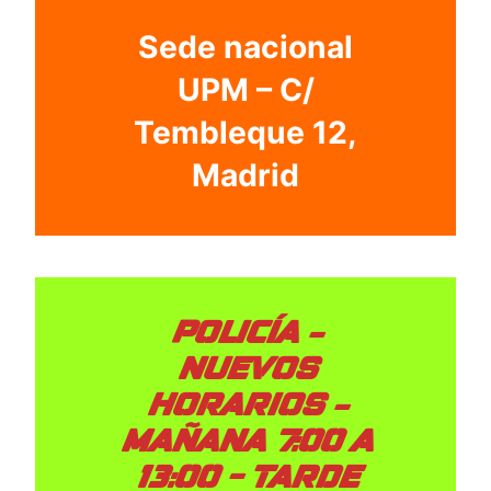
Sede nacional
UPM – C/
Tembleque 12,
Madrid
POLICÍA –
NUEVOS
HORARIOS –
MAÑANA 7:00 A
13:00 – TARDE