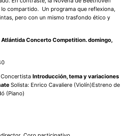
orado. En contraste, la Novena de Beethoven
ún, lo compartido. Un programa que reflexiona,
tintas, pero con un mismo trasfondo ético y
I Atlántida Concerto Competition. domingo,
40
a Concertista
Introducción, tema y variaciones
sate
Solista: Enrico Cavaliere (Violín)Estreno de
dó (Piano)
irector. Coro participativo