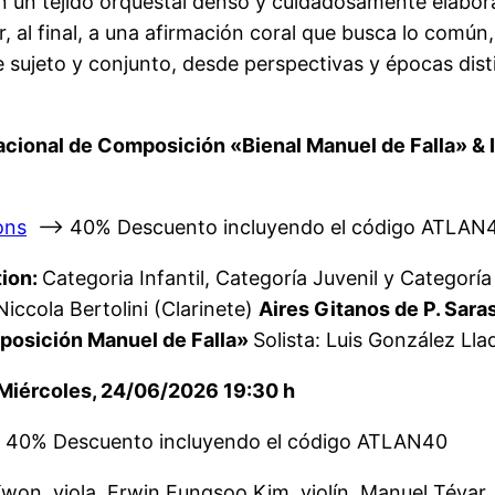
ra en un tejido orquestal denso y cuidadosamente elab
ar, al final, a una afirmación coral que busca lo com
re sujeto y conjunto, desde perspectivas y épocas dis
nacional de Composición «Bienal Manuel de Falla» & 
ons
—> 40% Descuento incluyendo el código ATLAN
tion:
Categoria Infantil, Categoría Juvenil y Categorí
 Niccola Bertolini (Clarinete)
Aires Gitanos de P. Sara
mposición Manuel de Falla»
Solista: Luis González Lla
Miércoles, 24/06/2026 19:30 h
40% Descuento incluyendo el código ATLAN40
on, viola. Erwin Eungsoo Kim, violín. Manuel Tévar, d