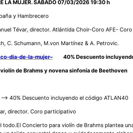
E LA MUJER. SÁBADO 07/03/2026 19:30 h
spaña y Hambrecero
uel Tévar, director. Atlántida Choir-Coro AFE- Co
h, C. Schumann, M.von Martínez & A. Petrovic.
ico-dia-de-la-mujer–
40% Descuento incluyendo 
 violín de Brahms y novena sinfonía de Beethoven
—> 40% Descuento incluyendo el código ATLAN40
r, director. Coro participativo
l todo.El Concierto para violín de Brahms plantea una