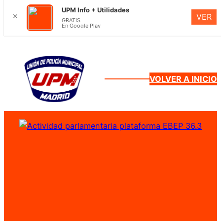
UPM Info + Utilidades
✕
VER
GRATIS
En Google Play
Saltar
al
contenido
VOLVER A INICIO