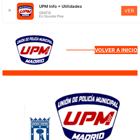
UPM Info + Utilidades
✕
VER
GRATIS
En Google Play
Saltar
al
contenido
VOLVER A INICIO