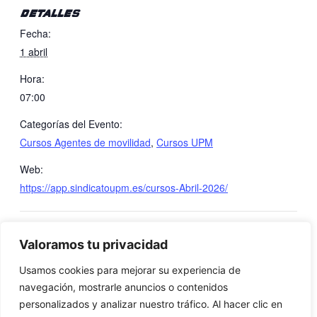
DETALLES
Fecha:
1 abril
Hora:
07:00
Categorías del Evento:
Cursos Agentes de movilidad
,
Cursos UPM
Web:
https://app.sindicatoupm.es/cursos-Abril-2026/
Actuación en Eventos,
Actuación en Eventos,
Valoramos tu privacidad
Manifestaciones y Grandes
Manifestaciones y Grandes
Usamos cookies para mejorar su experiencia de
Concentraciones.
Concentraciones.
navegación, mostrarle anuncios o contenidos
personalizados y analizar nuestro tráfico. Al hacer clic en