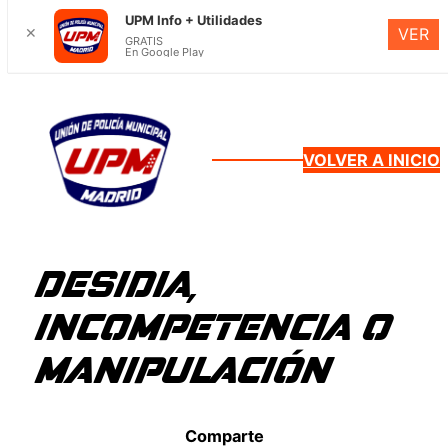
UPM Info + Utilidades
✕
VER
GRATIS
En Google Play
Saltar
al
contenido
VOLVER A INICIO
DESIDIA,
INCOMPETENCIA O
MANIPULACIÓN
Comparte