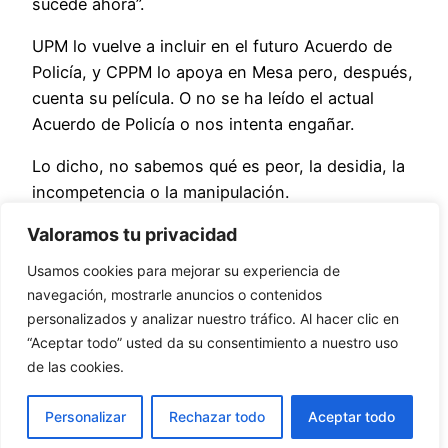
sucede ahora”.
UPM lo vuelve a incluir en el futuro Acuerdo de
Policía, y CPPM lo apoya en Mesa pero, después,
cuenta su película. O no se ha leído el actual
Acuerdo de Policía o nos intenta engañar.
Lo dicho, no sabemos qué es peor, la desidia, la
incompetencia o la manipulación.
Valoramos tu privacidad
descargar cartel
Usamos cookies para mejorar su experiencia de
Comparte
navegación, mostrarle anuncios o contenidos
personalizados y analizar nuestro tráfico. Al hacer clic en
“Aceptar todo” usted da su consentimiento a nuestro uso
de las cookies.
Aviso legal y de privacidad
–
Cookies
Personalizar
Rechazar todo
Aceptar todo