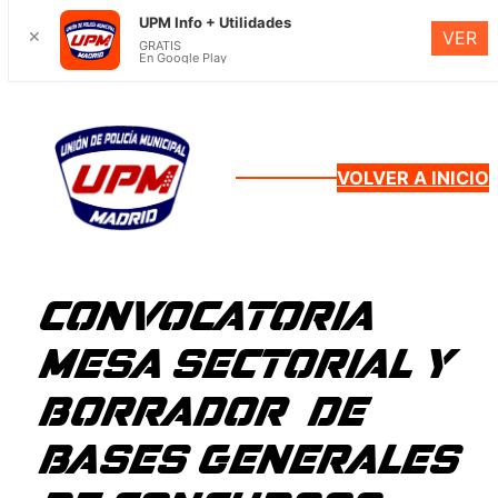
UPM Info + Utilidades
✕
VER
GRATIS
En Google Play
Saltar
al
contenido
VOLVER A INICIO
CONVOCATORIA
MESA SECTORIAL Y
BORRADOR DE
BASES GENERALES