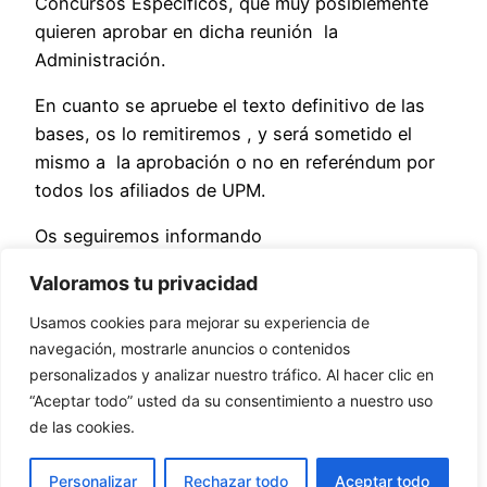
Concursos Específicos, que muy posiblemente
quieren aprobar en dicha reunión la
Administración.
En cuanto se apruebe el texto definitivo de las
bases, os lo remitiremos , y será sometido el
mismo a la aprobación o no en referéndum por
todos los afiliados de UPM.
Os seguiremos informando
descargar cartel
Valoramos tu privacidad
Usamos cookies para mejorar su experiencia de
Comparte
navegación, mostrarle anuncios o contenidos
personalizados y analizar nuestro tráfico. Al hacer clic en
“Aceptar todo” usted da su consentimiento a nuestro uso
de las cookies.
Aviso legal y de privacidad
–
Cookies
Personalizar
Rechazar todo
Aceptar todo