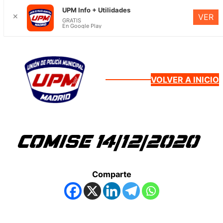
UPM Info + Utilidades
✕
VER
GRATIS
En Google Play
Saltar
al
contenido
VOLVER A INICIO
COMISE 14/12/2020
Comparte