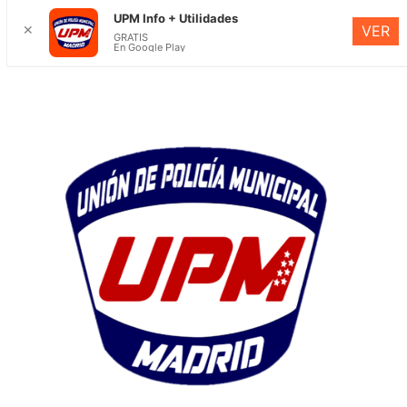
UPM Info + Utilidades
✕
VER
GRATIS
En Google Play